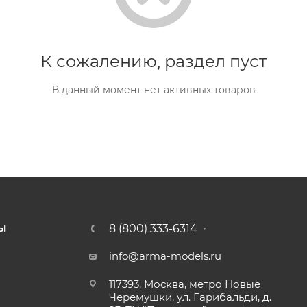
К сожалению, раздел пуст
В данный момент нет активных товаров
8 (800) 333-6314
Ы
info@arma-models.ru
117393, Москва, метро Новые
Черемушки, ул. Гарибальди, д.