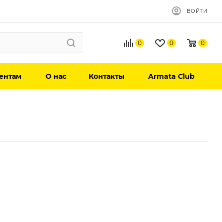
ВОЙТИ
0
0
0
ентам
О нас
Контакты
Armata Club