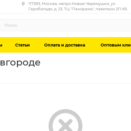
117393, Москва, метро Новые Черемушки, ул.
Гарибальди, д. 23, ТЦ "Панорама", павильон 2П-65.
ы
Статьи
Оплата и доставка
Оптовым кли
вгороде