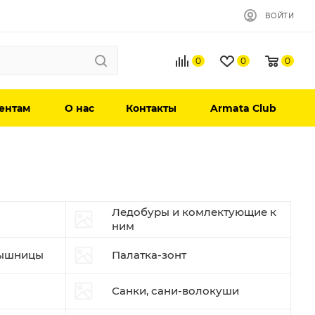
ВОЙТИ
0
0
0
ентам
О нас
Контакты
Armata Club
Ледобуры и комлектующие к
ним
мышницы
Палатка-зонт
Санки, сани-волокуши