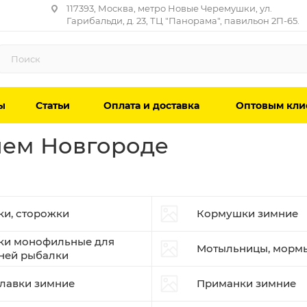
117393, Москва, метро Новые Черемушки, ул.
Гарибальди, д. 23, ТЦ "Панорама", павильон 2П-65.
ы
Статьи
Оплата и доставка
Оптовым кли
нем Новгороде
ки, сторожки
Кормушки зимние
ки монофильные для
Мотыльницы, мор
ней рыбалки
лавки зимние
Приманки зимние