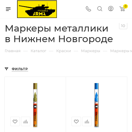
0
Маркеры металлики
10
в Нижнем Новгороде
—
—
—
—
Главная
Каталог
Краски
Маркеры
Маркеры 
ФИЛЬТР