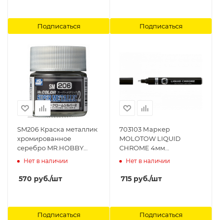
Подписаться
Подписаться
SM206 Краска металлик
703103 Маркер
хромированное
MOLOTOW LIQUID
серебро MR.HOBBY
CHROME 4мм
10мл Super Chrome Silver
MOLOTOW
Нет в наличии
Нет в наличии
2 Gunze Sangyo
570
руб.
/шт
715
руб.
/шт
Подписаться
Подписаться