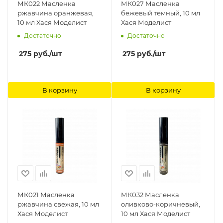
МК022 Масленка
МК027 Масленка
ржавчина оранжевая,
бежевый темный, 10 мл
10 мл Хася Моделист
Хася Моделист
Достаточно
Достаточно
275
руб.
/шт
275
руб.
/шт
В корзину
В корзину
МК021 Масленка
МК032 Масленка
ржавчина свежая, 10 мл
оливково-коричневый,
Хася Моделист
10 мл Хася Моделист