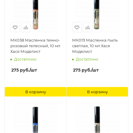
МК038 Масленка темно-
МК019 Масленка пыль
розовый телесный, 10 мл
светлая, 10 мл Хася
Хася Моделист
Моделист
Достаточно
Достаточно
275
руб.
/шт
275
руб.
/шт
В корзину
В корзину