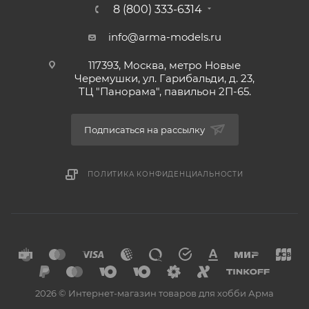
8 (800) 333-6314
info@arma-models.ru
117393, Москва, метро Новые
Черемушки, ул. Гарибальди, д. 23,
ТЦ "Панорама", павильон 2П-65.
Подписаться на рассылку
ПОЛИТИКА КОНФИДЕНЦИАЛЬНОСТИ
2026 © Интернет-магазин товаров для хобби Арма