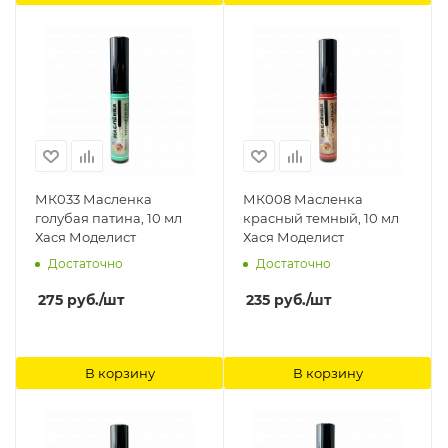
МК033 Масленка
МК008 Масленка
голубая патина, 10 мл
красный темный, 10 мл
Хася Моделист
Хася Моделист
Достаточно
Достаточно
275
руб.
/шт
235
руб.
/шт
В корзину
В корзину