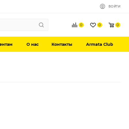
ВОЙТИ
0
0
0
ентам
О нас
Контакты
Armata Club