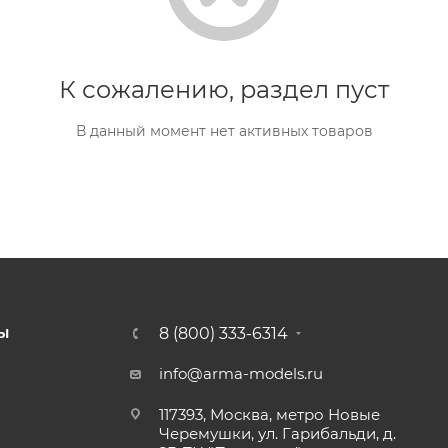
К сожалению, раздел пуст
В данный момент нет активных товаров
8 (800) 333-6314
Ы
info@arma-models.ru
117393, Москва, метро Новые
Черемушки, ул. Гарибальди, д.