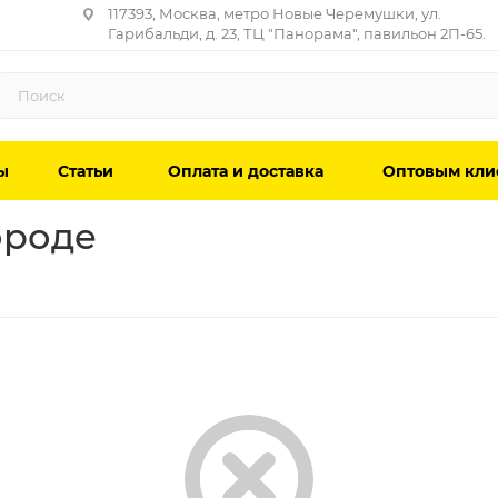
117393, Москва, метро Новые Черемушки, ул.
Гарибальди, д. 23, ТЦ "Панорама", павильон 2П-65.
ы
Статьи
Оплата и доставка
Оптовым кли
ороде