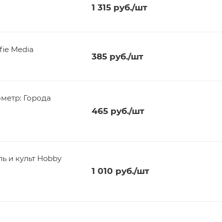
1 315
руб.
/шт
fie Media
385
руб.
/шт
метр: Города
465
руб.
/шт
1 010
руб.
/шт