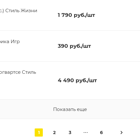
.) Стиль Жизни
1 790
руб.
/шт
рика Игр
390
руб.
/шт
огвартсе Стиль
4 490
руб.
/шт
Показать еще
1
2
3
6