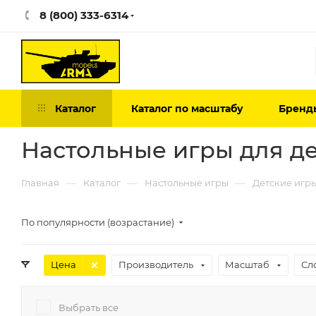
8 (800) 333-6314
Каталог
Каталог по масштабу
Бренд
Настольные игры для де
—
—
—
Главная
Каталог
Настольные игры
Детские игр
По популярности (возрастание)
Цена
Производитель
Масштаб
Сл
Выбрать все