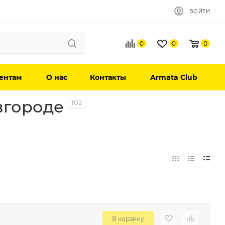
ВОЙТИ
0
0
0
ентам
О нас
Контакты
Armata Club
вгороде
102
В корзину