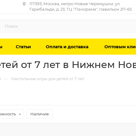
117393, Москва, метро Новые Черемушки, ул.
Гарибальди, д. 23, ТЦ "Панорама", павильон 2П-65.
ы
Статьи
Оплата и доставка
Оптовым кли
тей от 7 лет в Нижнем Но
—
ы
Настольные игры для детей от 7 лет
ожность
Наличие