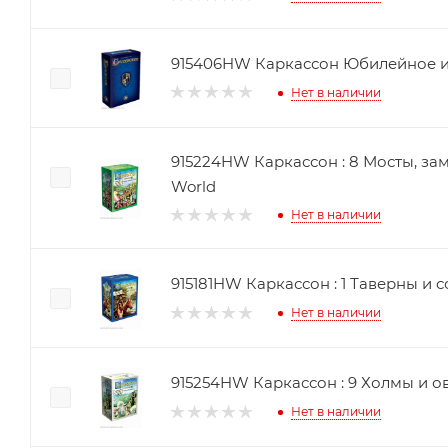
915406HW Каркассон Юбилейное и
Нет в наличии
915224HW Каркассон : 8 Мосты, замки и базары Hobby
World
Нет в наличии
915181HW Каркассон : 
Нет в наличии
915254HW Каркассон :
Нет в наличии