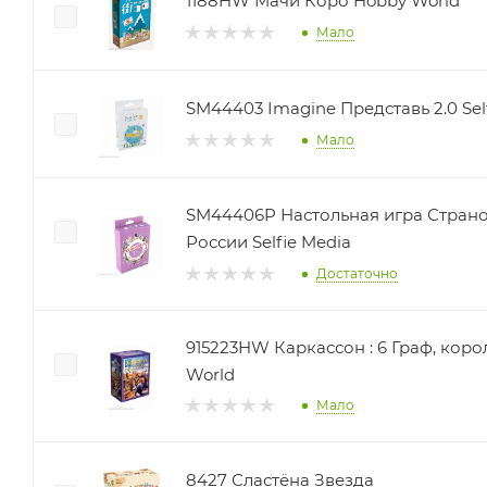
1188HW Мачи Коро Hobby World
Мало
SM44403 Imagine Представь 2.0 Sel
Мало
SM44406P Настольная игра Страно
России Selfie Media
Достаточно
915223HW Каркассон : 6 Граф, король и культ Hobby
World
Мало
8427 Сластёна Звезда